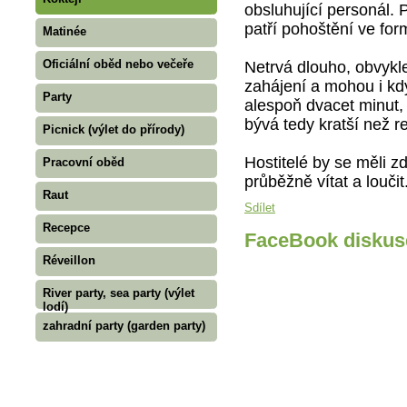
obsluhující personál. P
patří pohoštění ve fo
Matinée
Oficiální oběd nebo večeře
Netrvá dlouho, obvykl
zahájení a mohou i kdy
Party
alespoň dvacet minut, 
bývá tedy kratší než r
Picnick (výlet do přírody)
Hostitelé by se měli z
Pracovní oběd
průběžně vítat a loučit
Raut
Sdílet
Recepce
FaceBook diskus
Réveillon
River party, sea party (výlet
lodí)
zahradní party (garden party)