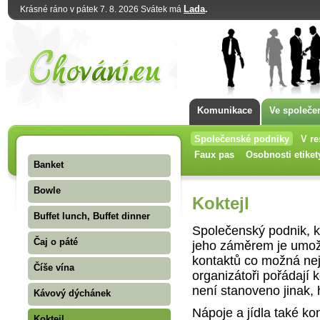
Lada
.
Krásné ráno v pátek 7. 8. 2026 Svátek má
Komunikace
Ve společe
Společenské podniky
V re
Faux pas
Osobnosti etiket
Banket
Bowle
Koktejl
Buffet lunch, Buffet dinner
Společenský podnik, k
Čaj o páté
jeho záměrem je umož
kontaktů co možná nej
Číše vína
organizátoři pořádají 
není stanoveno jinak, 
Kávový dýchánek
Nápoje a jídla také k
Koktejl