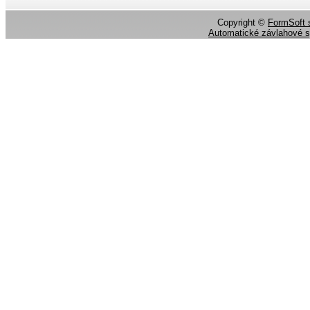
Copyright ©
FormSoft s
Automatické závlahové 