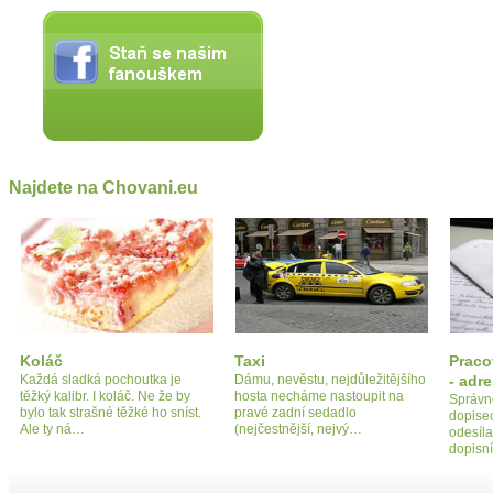
Najdete na Chovani.eu
Koláč
Taxi
Praco
Každá sladká pochoutka je
Dámu, nevěstu, nejdůležitějšího
- adr
těžký kalibr. I koláč. Ne že by
hosta necháme nastoupit na
Správn
bylo tak strašné těžké ho sníst.
pravé zadní sedadlo
dopise
Ale ty ná…
(nejčestnější, nejvý…
odesíla
dopisn