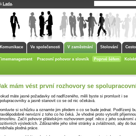
Lada
.
má
Komunikace
Ve společenosti
V zaměstnání
Stolování
Cesto
Timemanagement
Pracovní pohovor a slovník
Poprvé šéfem
Kolekt
Jak mám vést první rozhovory se spolupracovn
okud máte jasné požadavky od nadřízeného, měli byste si promluvit i se
polupracovníky a jasně stanovit co se od nic očekává.
omluvte si schůzku a oznamte jim předem o co se bude jednat. Podřízený b
ravděpodobně nervózní z toho co ho čeká. Je vhodné proto vytvořit příjemno
tmosféru. Začít pohovor přátelským rozhovorem popř. něco z jeho soukromí a
ozitivních výsledcích. Zdůrazněte jeho silné stránky a zvláštnosti, aby do b
robíhala plodná práce.