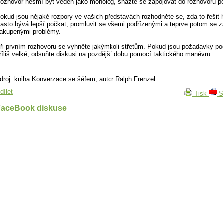
ozhovor nesmí být veden jako monolog, snažte se zapojovat do rozhovoru p
okud jsou nějaké rozpory ve vašich představách rozhodněte se, zda to řešit 
asto bývá lepší počkat, promluvit se všemi podřízenými a teprve potom se 
akupenými problémy.
ři prvním rozhovoru se vyhněte jakýmkoli střetům. Pokud jsou požadavky po
říliš velké, odsuňte diskusi na pozdější dobu pomocí taktického manévru.
droj: kniha Konverzace se šéfem, autor Ralph Frenzel
dílet
Tisk
S
FaceBook diskuse