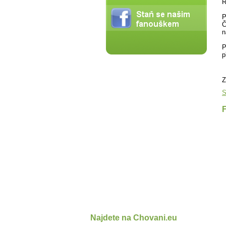
R
P
Č
n
P
p
Z
S
Najdete na Chovani.eu