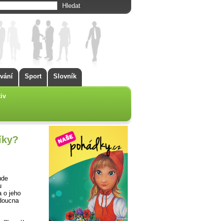
vání
Sport
Slovník
iv
íky?
ude
u
 o jeho
udoucna