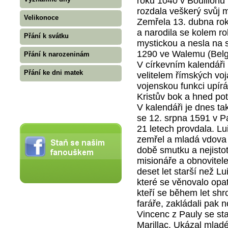
roku 1040 v Bouillonu
rozdala veškerý svůj 
Velikonoce
Zemřela 13. dubna rok
a narodila se kolem r
Přání k svátku
mystickou a nesla na 
1290 ve Walemu (Belg
Přání k narozeninám
V církevním kalendáři
Přání ke dni matek
velitelem římských voj
vojenskou funkci upírá
Kristův bok a hned pot
V kalendáři je dnes ta
se 12. srpna 1591 v Pa
21 letech provdala. L
zemřel a mladá vdova
době smutku a nejisto
misionáře a obnovitele
deset let starší než L
které se věnovalo opat
kteří se během let sh
faráře, zakládali pak 
Vincenc z Pauly se s
Marillac. Ukázal mladé 