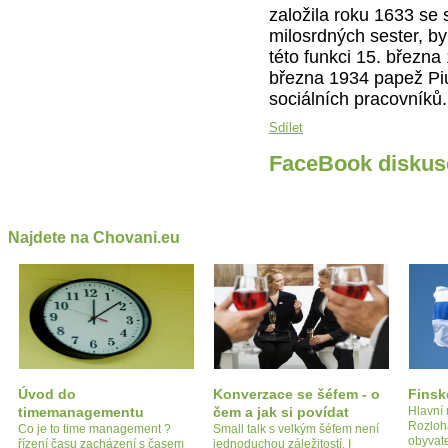
založila roku 1633 se 
milosrdných sester, by
této funkci 15. března 
března 1934 papež Piu
sociálních pracovníků.
Sdílet
FaceBook diskus
Najdete na Chovani.eu
Úvod do
Konverzace se šéfem - o
Finsk
timemanagementu
čem a jak si povídat
Hlavní 
Rozloh
Co je to time management ?
Small talk s velkým šéfem není
obyvate
řízení času zacházení s časem
jednoduchou záležitostí. I