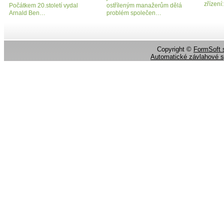
zřízen
Počátkem 20.století vydal
ostříleným manažerům dělá
Arnald Ben…
problém společen…
Copyright ©
FormSoft s
Automatické závlahové 