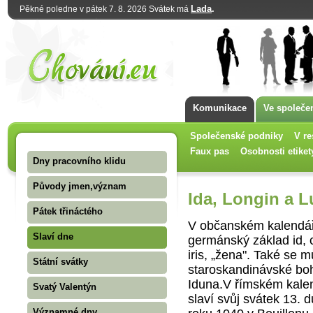
Lada
.
Pěkné poledne v pátek 7. 8. 2026 Svátek má
Komunikace
Ve společe
Společenské podniky
V re
Faux pas
Osobnosti etiket
Dny pracovního klidu
Původy jmen,význam
Ida, Longin a L
Pátek třináctého
V občanském kalendář
Slaví dne
germánský základ id, 
iris, „žena". Také se 
Státní svátky
staroskandinávské bohy
Iduna.V římském kalen
Svatý Valentýn
slaví svůj svátek 13. 
Významné dny