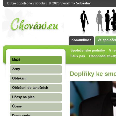
Soběslav
.
Dobré dopoledne v sobotu 8. 8. 2026 Svátek má
Komunikace
Ve společe
Společenské podniky
V re
Faux pas
Osobnosti etiket
Muži
Ženy
Doplňky ke sm
Oblékání
Oblečení do tanečních
Účesy na ples
Účesy
Dress code