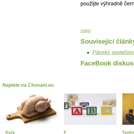
použijte výhradně čer
Sdílet
Související článk
Pánský společen
FaceBook diskus
Najdete na Chovani.eu
Kuře
F
Techn