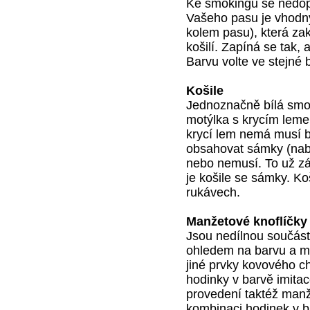
Ke smokingu se nedopo
Vašeho pasu je vhod
kolem pasu), která za
košilí. Zapíná se tak,
Barvu volte ve stejné 
Košile
Jednoznačně bílá smok
motýlka s krycím lemem
krycí lem nemá musí b
obsahovat sámky (nabír
nebo nemusí. To už zá
je košile se sámky. K
rukávech.
Manžetové knoflíčky
Jsou nedílnou součástí
ohledem na barvu a ma
jiné prvky kovového 
hodinky v barvě imita
provedení taktéž manž
kombinaci hodinek v b