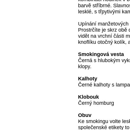
barvě stříbrné. Slavno
lesklé, s třpytivými ka
Upínání manžetových 
Prostrčíte je skrz obě
vidět na vrchní části
knoflíku otočný kolík, a
Smokingová vesta
Černá s hlubokým vykr
klopy.
Kalhoty
Černé kalhoty s lamp
Klobouk
Černý homburg
Obuv
Ke smokingu volte les
společenské etikety to