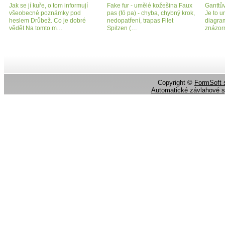
Jak se jí kuře, o tom informují
Fake fur - umělé kožešina Faux
Ganttův
všeobecné poznámky pod
pas (fó pa) - chyba, chybný krok,
Je to u
heslem Drůbež. Co je dobré
nedopatření, trapas Filet
diagram
vědět Na tomto m…
Spitzen (…
znázor
Copyright ©
FormSoft s
Automatické závlahové 