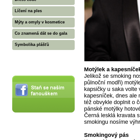
Líčení na ples
Mýty a omyly v kosmetice
Co znamená dát se do gala
Symbolika plášťů
Motýlek a kapesníče
Jelikož se smoking no
půlnoční modři) motýl
kapsičky u saka volte 
kapesníček, dnes ale 
též obvykle doplnit o 
pánské motýlky hotové
Černá lesklá kravata 
smokingu nosíme výhra
Smokingový pás