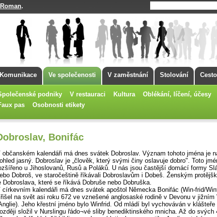
Roman
.
Komunikace
Ve společenosti
V zaměstnání
Stolování
Cesto
Společenské podniky
V restauraci
Kultura
Oblékání, líčení, účesy
Faux pas
Osobnosti etikety
Dobroslav, Bonifác
 občanském kalendáři má dnes svátek Dobroslav. Význam tohoto jména je n
ohled jasný. Dobroslav je „člověk, který svými činy oslavuje dobro". Toto jmé
ozšířeno u Jihoslovanů, Rusů a Poláků. U nás jsou častější domácí formy Sl
ebo Dobroš, ve staročeštině říkávali Dobroslavům i Dobeš. Ženským protěj
e Dobroslava, které se říkává Dobruše nebo Dobruška.
 církevním kalendáři má dnes svátek apoštol Německa Bonifác (Win-frid/Winf
řišel na svět asi roku 672 ve vznešené anglosaské rodině v Devonu v jižní
Anglie). Jeho křestní jméno bylo Winfrid. Od mládí byl vychováván v klášteře
ozději složil v Nurslingu řádo¬vé sliby benediktinského mnicha. Až do svých 