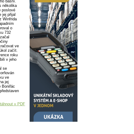
oho básní.
s několika
e poslové
jej přijal
z Winfrida
západním
eroval o
ku 732
začal
očiny
kračovat ve
úkol začít.
rvence roku
ili v jeho
l se
zorňován
ku ve
a jej
e Bonifác
 představen
táhnout v PDF