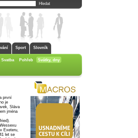
vání
Sport
Slovník
Svatba
Pohřeb
Svátky, dny
a první
no je
ávek, Sláva
škem jména
ried).
m Wessexu
 v Exeteru,
41 let se