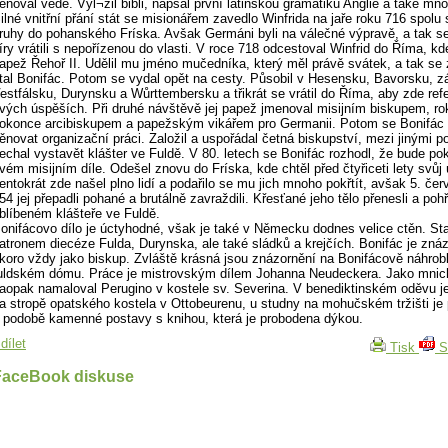
ěnoval vědě. Vyl¬žil bibli, napsal první latinskou gramatiku Anglie a také mn
ilné vnitřní přání stát se misionářem zavedlo Winfrida na jaře roku 716 spolu 
ruhy do pohanského Fríska. Avšak Germáni byli na válečné výpravě, a tak s
íry vrátili s nepořízenou do vlasti. V roce 718 odcestoval Winfrid do Říma, kde 
apež Řehoř II. Udělil mu jméno mučedníka, který měl právě svátek, a tak se 
tal Bonifác. Potom se vydal opět na cesty. Působil v Hesensku, Bavorsku, 
estfálsku, Durynsku a Wůrttembersku a třikrát se vrátil do Říma, aby zde ref
vých úspěších. Při druhé návštěvě jej papež jmenoval misijním biskupem, ro
okonce arcibiskupem a papežským vikářem pro Germanii. Potom se Bonifác 
ěnovat organizační práci. Založil a uspořádal četná biskupství, mezi jinými p
echal vystavět klášter ve Fuldě. V 80. letech se Bonifác rozhodl, že bude po
vém misijním díle. Odešel znovu do Fríska, kde chtěl před čtyřiceti lety svůj 
entokrát zde našel plno lidí a podařilo se mu jich mnoho pokřtít, avšak 5. če
54 jej přepadli pohané a brutálně zavraždili. Křesťané jeho tělo přenesli a pohřb
blíbeném klášteře ve Fuldě.
onifácovo dílo je úctyhodné, však je také v Německu dodnes velice ctěn. Sta
atronem diecéze Fulda, Durynska, ale také sládků a krejčích. Bonifác je zná
koro vždy jako biskup. Zvláště krásná jsou znázornění na Bonifácově náhrob
uldském dómu. Práce je mistrovským dílem Johanna Neudeckera. Jako mnich
aopak namaloval Perugino v kostele sv. Severina. V benediktinském oděvu j
a stropě opatského kostela v Ottobeurenu, u studny na mohučském tržišti je
 podobě kamenné postavy s knihou, která je probodena dýkou.
dílet
Tisk
S
FaceBook diskuse