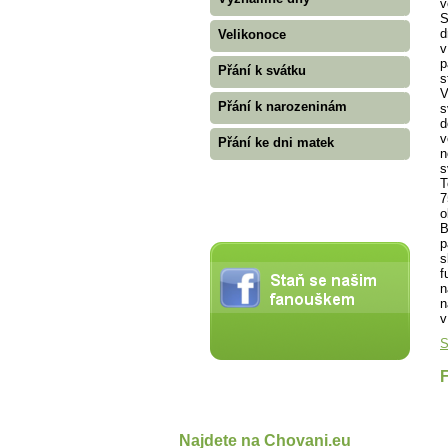
v
S
d
Velikonoce
v
p
Přání k svátku
s
V
Přání k narozeninám
s
d
v
Přání ke dni matek
n
s
T
7
o
B
p
s
f
n
n
v
S
Najdete na Chovani.eu