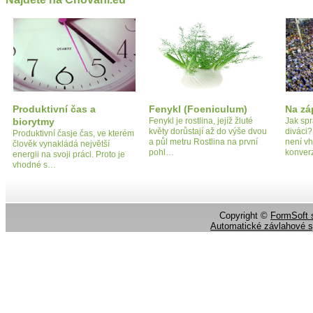
Produktivní čas a
Fenykl (Foeniculum)
Na zá
biorytmy
Fenykl je rostlina, jejíž žluté
Jak spr
květy dorůstají až do výše dvou
diváci?
Produktivní časje čas, ve kterém
a půl metru Rostlina na první
není v
člověk vynakládá největší
pohl…
konver
energii na svoji práci. Proto je
vhodné s…
Copyright ©
FormSoft s
Automatické závlahové 