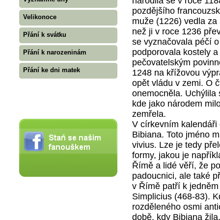
narodila se v roce 118
pozdějšího francouzsk
Velikonoce
muže (1226) vedla za 
než ji v roce 1236 př
Přání k svátku
se vyznačovala péčí 
podporovala kostely a 
Přání k narozeninám
pečovatelským povinno
Přání ke dni matek
1248 na křížovou výpr
opět vládu v zemi. O č
onemocněla. Uchýlila 
kde jako národem milo
zemřela.
V církevním kalendář
Bibiana. Toto jméno m
vivius. Lze je tedy přel
formy, jakou je napřík
Římě a lidé věří, že p
padoucnici, ale také při
v Římě patří k jedněm 
Simplicius (468-83). 
rozděleného osmi antick
době, kdy Bibiana žila.