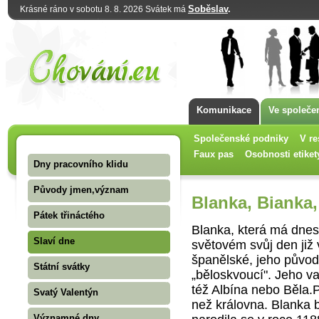
Soběslav
.
Krásné ráno v sobotu 8. 8. 2026 Svátek má
Komunikace
Ve společe
Společenské podniky
V re
Faux pas
Osobnosti etiket
Dny pracovního klidu
Původy jmen,význam
Blanka, Bianka,
Pátek třináctého
Blanka, která má dnes
Slaví dne
světovém svůj den již 
španělské, jeho původ
Státní svátky
„běloskvoucí". Jeho v
též Albína nebo Běla.
Svatý Valentýn
než královna. Blanka b
Významné dny