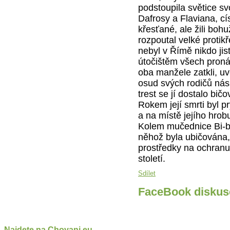
podstoupila světice s
Dafrosy a Flaviana, cí
křesťané, ale žili bohu
rozpoutal velké proti
nebyl v Římě nikdo jis
útočištěm všech pron
oba manžele zatkli, uvě
osud svých rodičů násl
trest se jí dostalo bi
Rokem její smrti byl pr
a na místě jejího hrob
Kolem mučednice Bi-bi
něhož byla ubičována,
prostředky na ochranu p
století.
Sdílet
FaceBook diskus
Najdete na Chovani.eu