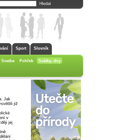
vání
Sport
Slovník
Svatba
Pohřeb
Svátky, dny
a. Jak
ětlili již
olické
ení v
ději jej
dině
dělání