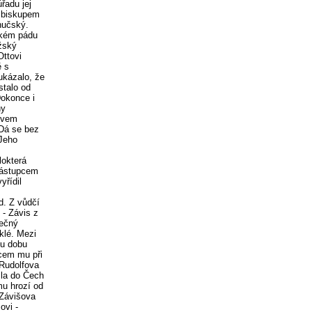
řadu jej
9 biskupem
hučský.
ckém pádu
žský
Ottovi
ě s
ukázalo, že
stalo od
Dokonce i
ny
stvem
 Dá se bez
 Jeho
lokterá
zástupcem
yřídil
d. Z vůdčí
 - Závis z
lečný
klé. Mezi
ou dobu
ncem mu při
 Rudolfova
šla do Čech
mu hrozí od
 Závišova
ovi -