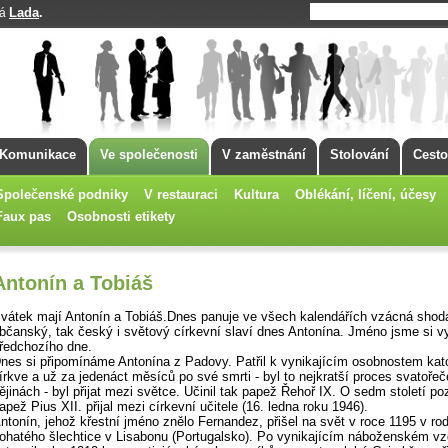
Lada
.
má
Komunikace
Ve společenosti
V zaměstnání
Stolování
Cesto
Společenské podniky
V restauraci
Kultura
Oblékání, líčení, účesy
Faux pas
Osobnosti etikety
Antonín a Tobiáš
vátek mají Antonín a Tobiáš.Dnes panuje ve všech kalendářích vzácná shod
bčanský, tak český i světový církevní slaví dnes Antonína. Jméno jsme si vysv
ředchozího dne.
nes si připomínáme Antonína z Padovy. Patřil k vynikajícím osobnostem kat
írkve a už za jedenáct měsíců po své smrti - byl to nejkratší proces svatořeč
ějinách - byl přijat mezi světce. Učinil tak papež Řehoř IX. O sedm století poz
apež Pius XII. přijal mezi církevní učitele (16. ledna roku 1946).
ntonín, jehož křestní jméno znělo Fernandez, přišel na svět v roce 1195 v ro
ohatého šlechtice v Lisabonu (Portugalsko). Po vynikajícím náboženském vz