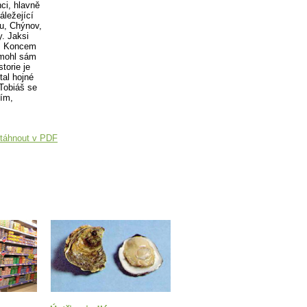
nci, hlavně
áležející
ou, Chýnov,
. Jaksi
é. Koncem
omohl sám
torie je
tal hojné
 Tobiáš se
ším,
táhnout v PDF