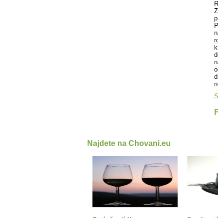
R
Z
p
P
n
r
k
d
n
o
d
n
S
Najdete na Chovani.eu