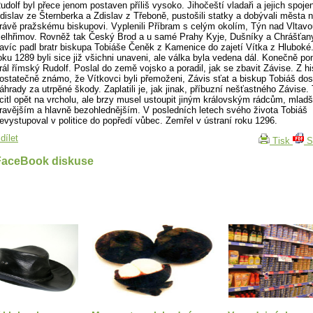
udolf byl přece jenom postaven příliš vysoko. Jihočeští vladaři a jejich spoje
dislav ze Šternberka a Zdislav z Třeboně, pustošili statky a dobývali města n
rávě pražskému biskupovi. Vyplenili Příbram s celým okolím, Týn nad Vltav
elhřimov. Rovněž tak Český Brod a u samé Prahy Kyje, Dušníky a Chrášťany
avíc padl bratr biskupa Tobiáše Čeněk z Kamenice do zajetí Vítka z Hlubok
oku 1289 byli sice již všichni unaveni, ale válka byla vedena dál. Konečně p
rál římský Rudolf. Poslal do země vojsko a poradil, jak se zbavit Závise. Z his
ostatečně známo, že Vítkovci byli přemoženi, Závis sťat a biskup Tobiáš dos
áhrady za utrpěné škody. Zaplatili je, jak jinak, příbuzní nešťastného Závise.
citl opět na vrcholu, ale brzy musel ustoupit jiným královským rádcům, mlad
ravějším a hlavně bezohlednějším. V posledních letech svého života Tobiáš
evystupoval v politice do popředí vůbec. Zemřel v ústraní roku 1296.
dílet
Tisk
S
FaceBook diskuse