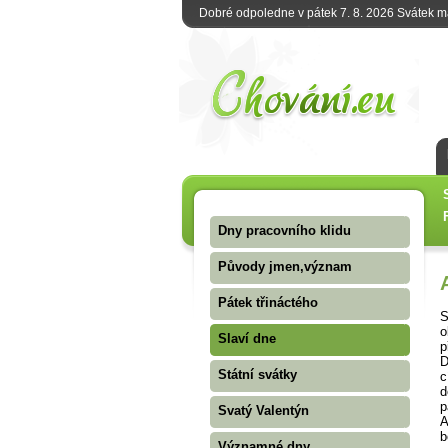
Dobré odpoledne v pátek 7. 8. 2026 Svátek 
Dny pracovního klidu
Původy jmen,význam
Pátek třináctého
S
o
Slaví dne
p
D
Státní svátky
c
d
p
Svatý Valentýn
A
b
Významné dny