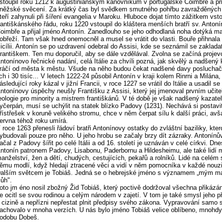
stoupil roku 1212 k augustiniánským kanovníkům v portugalské Coimbře a přij
něžské svěcení. Za krátký čas byl svědkem smutného pohřbu zavražděných 
teří zahynuli při šíření evangelia v Maroku. Hluboce dojat tímto zážitkem vsto
rantiškánského řádu, roku 1220 vstoupil do kláštera menších bratří sv. Antoní
oimbře a přijal jméno Antonín. Zanedlouho se jeho odhodlaná noha dotýká m
obřeží. Tam však hned onemocněl a musel se vrátit do vlasti. Bouře přihnala
icílii. Antonín se po uzdravení odebral do Assisi, kde se seznámil se zaklad
rantiškem. Ten mu doporučil, aby se dále vzdělával. Zvolna se začíná projev
ntonínovo řečnické nadání, celá Itálie za chvíli pozná, jak skvělý a nadšený 
ráčí od města k městu. Všude na něho budou čekat nadšené davy posluchačů
ich i 30 tisíc... V letech 1222-24 působil Antonín v kraji kolem Rinrni a Milána,
ásledující roky kázal v jižní Francii, v roce 1227 se vrátil do Itálie a usadil s
ntonínovy úspěchy neušly Františku z Assisi, který jej jmenoval prvním učit
eologie pro minority a mistrem františkánů. V té době je však nadšený kazatel
yčerpán, musí se uchýlit na statek blízko Padovy (1231). Nechává si postavit
řístřešek v koruně velikého stromu, chce v něm čerpat sílu k další práci, avš
ervna téhož roku umírá.
 roce 1263 přenesli řádoví bratři Antonínovy ostatky do zvláštní baziliky, kter
ybudovali pouze pro něho. U jeho hrobu se začaly brzy dít zázraky. Antonínův
ačal z Padovy šířit po celé Itálii a od 16. století je uznáván v celé církvi. Dne
ntonín patronem Padovy, Lisabonu, Paderbornu a Hildesheimu, ale také lidí mi
anželství, žen a dětí, chudých, cestujících, pekařů a rolníků. Lidé na celém 
ěmu modlí, když hledají ztracené věci a vidí v něm pomocníka v každé nouzi
alším světcem je Tobiáš. Jedná se o hebrejské jméno s významem „mým ma
ůh".
oto jm éno nosil zbožný Žid Tobiáš, který poctivě dodržoval všechna přikázán
e ocitl se svou rodinou a celým národem v zajetí. V tom je také smysl jeho př
 cizině a nepřízni nepřestat plnit předpisy svého zákona. Vypravování samo 
achovalo v mnoha verzích. U nás bylo jméno Tobiáš velice oblíbeno, mnohdy
odobu Dobeš.