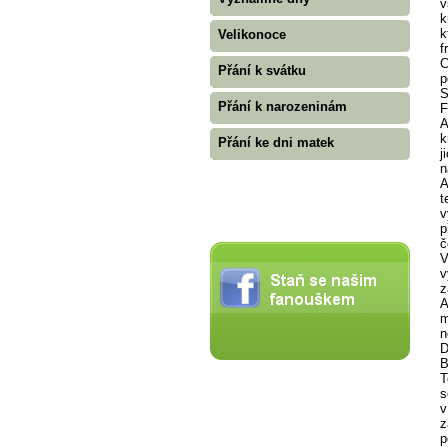
v
k
k
Velikonoce
f
C
Přání k svátku
p
S
Přání k narozeninám
F
A
k
Přání ke dni matek
j
n
A
t
v
p
č
V
v
z
A
m
n
D
B
T
s
v
z
p