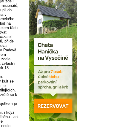
al zde i
misionářů,
upil do
na v
arockého
 loď na
atelem řádu
ovat
kazatel
, přijde
 dva
e v Padově.
elem
 zcela
 zvláštní
ak 13.
ou
 kult se
s je
lujících,
světě se k
.
jetkem je
í, i když
íběhu - ani
se
 neslo