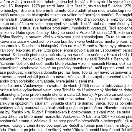
a ším známým nositelem tohoto jména byl Tobiáš z Bechyně. Do vysokého ú
volili 15. listopadu 1278 po smrti Jana III. z Dražíc, stvrzen byl 5. ledna 127
lomouckým Brunem, kterému k tomuto účelu udělil plnou moc arcibiskup mo
obiáš nastoupil na biskupský stolec za velice nešťastných poměrů. Po tragi
řemysla II. Otakara spravoval zemi hrabivý Otto Braniborský, s nímž byl pra
iskup od počátku ve velmi napjatých vztazích. Tobiáš stál na straně šlechty 
epřátelské, z titulu své funkce proti němu mnohokrát vystoupil. Řídil společn
ynkem z Dube sjezd šlechty, který se sešel v Praze 19. srpna 1279, kde se 
ětšina šlechty je stavem věcí v království silně znepokojena. Za to se mu do
ttova zástupce v Čechách biskupa braniborského Gebharda mnoha příkoří. 
eho zámek v Roudnici a biskupský dům na Malé Straně v Praze byly obsaze
ranibory. Nakonec musel Otto přece jenom povolit a při se vzbouřeným pan
rovnat. K dohodě přistoupily obě strany na vánočním sněmu v Praze (1281).
adsázky říci, že vynikající podíl najednáních měl zvláště Tobiáš z Bechyně.
řičiněním došlo k dohodě, podle které všichni v zemi neusedli Němci, což se
amozřejmě vztahovalo hlavně na posádky braniborské, měli opustit zemi. Má
aše pookupační smlouva dopadla pro nás lépe. Tobiáš byl navíc ustanoven 
ttovým a ihned zahájil jednání o návrat Václava II. ze zajetí a konečně také v
ároky braniborského uchvatitele, které ještě v zemi měl.
ohu žel ani s Václavovým návratem do vlasti (1283) nenastal tolik žádaný kli
ozice u krále vyšachoval velmi brzy Tobiáše další významný šlechtic té doby
alkenštejna (jeho příběh najde čtenář u data 13. ledna). A protože zmizel spo
epřítel, začala se domácí šlechta prát mezi sebou. Jak je u nás ostatně obvy
zniklými opozičními stranami vypukla okamžitě domácí válka. Tobiáš po cel
ávišovy vlády pracoval na zákulisních jednáních proti němu. Hlavním spoje
om byl římský král Rudolf. Prostředkem k opětovnému získání moci se stala
cera Jitka, ze které učinili manželku Václavovu. A tak roku 1287 konečně při
absburská strana a Václava II. se brzy podařilo přesvědčit o nebezpečí, jež 
ávise. Každý v zemi ihned pochopil, že Rudolf a Tobiáš jsou hlavními strůjci
ádu. Proto se po jeho zajetí veškerý hněv Vítkovců obrátil hlavně proti Tobiáš