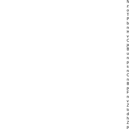
N
z
o
T
P
b
n
H
v
O
j
B
u
n
p
s
n
O
n
B
p
F
n
v
Z
t
d
h
Z
p