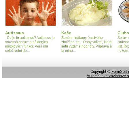
Autismus
Kaše
Club
Co je to autismus? Autismus je
Sezónní nákupy čerstvého
Správn
vrozená porucha některých
zboží na trhu. Doby vaření, které
clubsa
mozkových funkcí, která má
šetří výživné hodnoty. Příprava à
jíst. R
celoživotní do…
la minu…
nožem.
Copyright ©
FormSoft s
Automatické závlahové 