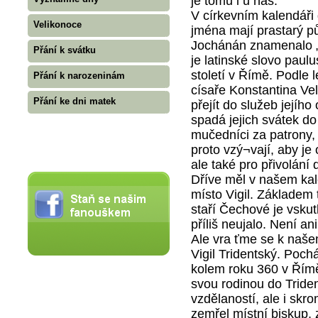
je tomu i u nás.
V církevním kalendáři 
Velikonoce
jména mají prastarý p
Jochánán znamenalo „
Přání k svátku
je latinské slovo paulu
století v Římě. Podle 
Přání k narozeninám
císaře Konstantina Vel
Přání ke dni matek
přejít do služeb jejího
spadá jejich svátek do
mučedníci za patrony,
proto vzý¬vají, aby je
ale také pro přivolání 
Dříve měl v našem kale
místo Vigil. Základem t
staří Čechové je vskut
příliš neujalo. Není ani
Ale vra ťme se k naš
Vigil Tridentský. Poch
kolem roku 360 v Římě
svou rodinou do Triden
vzdělaností, ale i skr
zemřel místní biskup, 