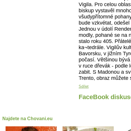
Vigila. Pro celou obla
biskup vystavěl mnoho
všudypřítomné pohany. K
bude vzkvétat, odešel 
Jednou v údolí Renden
modly, pohané se na něh
stalo roku 405. Přátel
ka¬tedrále. Vigilův kult
Bavorsku, v jižním Tyro
počasí. Většinou bývá
v ruce dřevák - podle 
zabit. S Madonou a sv
Trento, obraz můžete s
Sdílet
FaceBook diskus
Najdete na Chovani.eu