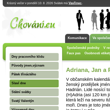
Vavřinec
.
Krásný večer v pondělí 10. 8. 2026 Svátek má
Komunikace
Ve společe
Společenské podniky
V re
Faux pas
Osobnosti etiket
Dny pracovního klidu
Původy jmen,význam
Adriana, Jan a P
Pátek třináctého
V občanském kalendář
Slaví dne
ženský protějšek jmén
Hadrián. Lidé nosící t
Státní svátky
(H)Adria (asi 120 km 
která leží na severu I
Svatý Valentýn
moři. Dnes je toto jmé
Významné dny