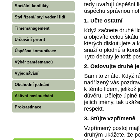
tedy uvažují úspěšní l
Sociální konflikty
úspěchu správnou no
Styl řízení/ styl vedení lidí
1.
Učte ostatní
Timemanagement
Když začnete druhé lidi
a objevíte celou škál
Určování priorit
kterých diskutujete a 
snaží o plodné a konstr
Úspěšná komunikace
Tyto debaty je totiž pos
Výběr zaměstnanců
2.
Oslovujte druhé je
Vyjednávání
Sami to znáte. Když rá
nadřízený vás pozdraví
Obchodní jednání
k těmto lidem, jelikož
důvěru. Dělejte úplně
Aktivní naslouchání
jejich jmény, tak ukážet
Prokrastinace
respekt.
3.
Stůjte vzpřímeně
Vzpřímený postoj mají 
druhým ukážete, že pe