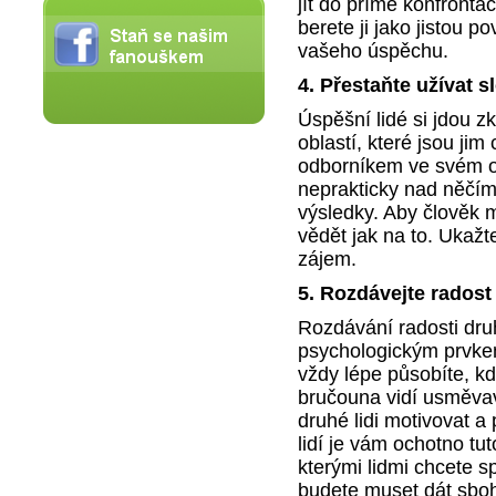
jít do přímé konfrontac
berete ji jako jistou p
vašeho úspěchu.
4.
Přestaňte užívat 
Úspěšní lidé si jdou 
oblastí, které jsou jim
odborníkem ve svém ob
neprakticky nad něčím 
výsledky. Aby člověk 
vědět jak na to. Ukaž
zájem.
5.
Rozdávejte radost
Rozdávání radosti dru
psychologickým prvke
vždy lépe působíte, 
bručouna vidí usměva
druhé lidi motivovat a 
lidí je vám ochotno tut
kterými lidmi chcete 
budete muset dát sbo