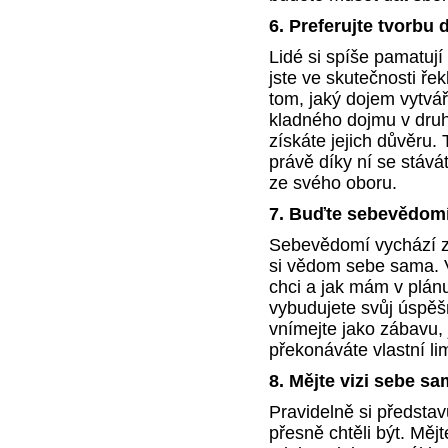
6.
Preferujte tvorbu
Lidé si spíše pamatují 
jste ve skutečnosti ře
tom, jaký dojem vytváří
kladného dojmu v druhý
získáte jejich důvěru. 
právě díky ní se stává
ze svého oboru.
7.
Buďte sebevědom
Sebevědomí vychází ze
si vědom sebe sama. V
chci a jak mám v plán
vybudujete svůj úspěšn
vnímejte jako zábavu, 
překonáváte vlastní lim
8.
Mějte vizi sebe s
Pravidelně si představu
přesně chtěli být. Mějt