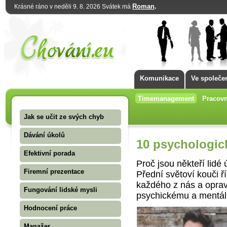
Roman
.
Krásné ráno v neděli 9. 8. 2026 Svátek má
Komunikace
Ve společe
Timemanagement
Pracovn
Jak se učit ze svých chyb
Dávání úkolů
10 psychologick
Efektivní porada
Proč jsou někteří lidé
Firemní prezentace
Přední světoví kouči ř
každého z nás a oprav
Fungování lidské mysli
psychickému a mentáln
Hodnocení práce
Manažer