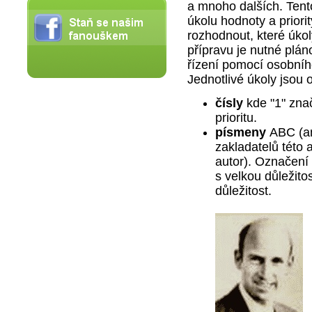
a mnoho dalších. Tent
úkolu hodnoty a prior
rozhodnout, které úkoly
přípravu je nutné plán
řízení pomocí osobníh
Jednotlivé úkoly jsou
čísly
kde "1" znač
prioritu.
písmeny
ABC (an
zakladatelů této 
autor). Označení
s velkou důležitos
důležitost.