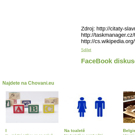
Zdroj: http://citaty-sl
http://taskmanager.c
http://cs.wikipedia.o
Sdílet
FaceBook diskus
Najdete na Chovani.eu
I
Na toaletě
Belgi