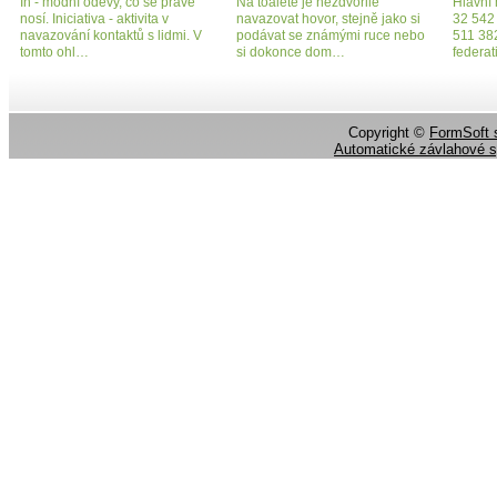
In - módní oděvy, co se právě
Na toaletě je nezdvořilé
Hlavní 
nosí. Iniciativa - aktivita v
navazovat hovor, stejně jako si
32 542
navazování kontaktů s lidmi. V
podávat se známými ruce nebo
511 382
tomto ohl…
si dokonce dom…
federat
Copyright ©
FormSoft s
Automatické závlahové 