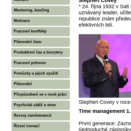
Stephen Covey
* 24. října 1932 v Sal
Mentoring, koučing
uznávaný leader, učite
republice znám předev
Motivace
efektivních lidí.
Pracovní konflikty
Plánování času
Produktivní čas a biorytmy
Pracovní pohovor
Pomůcky a jejich využití
Plánování
Přizpůsobení se v nové práci
Stephen Covey v roce
Psychická zátěž a stres
Time management 1.
Rozvoj zaměstnanců
První generace: Zazna
Řízení inovací
(jednoduché zápisníky