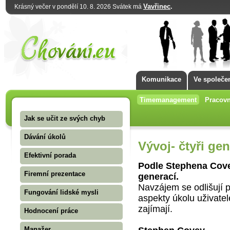
Vavřinec
.
Krásný večer v pondělí 10. 8. 2026 Svátek má
Komunikace
Ve společe
Timemanagement
Pracovn
Jak se učit ze svých chyb
Dávání úkolů
Vývoj- čtyři ge
Efektivní porada
Podle Stephena Covey
Firemní prezentace
generací.
Navzájem se odlišují p
Fungování lidské mysli
aspekty úkolu uživate
zajímají.
Hodnocení práce
Manažer