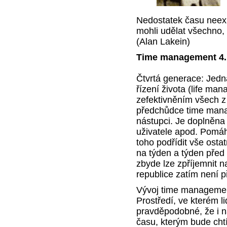
Nedostatek času neex
mohli udělat všechno,
(Alan Lakein)
Time management 4.
Čtvrtá generace: Jedn
řízení života (life ma
zefektivněním všech z
předchůdce time man
nástupci. Je doplněna 
uživatele apod. Pomáhá
toho podřídit vše osta
na týden a týden před
zbyde lze zpříjemnit n
republice zatím není př
Vývoj time management
Prostředí, ve kterém li
pravděpodobné, že i n
času, kterým bude cht