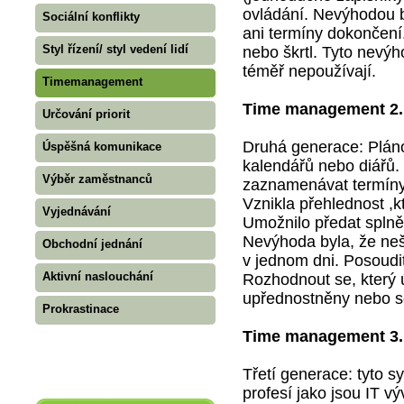
ovládání. Nevýhodou b
Sociální konflikty
ani termíny dokončení
Styl řízení/ styl vedení lidí
nebo škrtl. Tyto nevýh
téměř nepoužívají.
Timemanagement
Time management 2.
Určování priorit
Druhá generace: Plán
Úspěšná komunikace
kalendářů nebo diářů.
Výběr zaměstnanců
zaznamenávat termíny 
Vznikla přehlednost ,k
Vyjednávání
Umožnilo předat splně
Nevýhoda byla, že ne
Obchodní jednání
v jednom dni. Posoudit
Aktivní naslouchání
Rozhodnout se, který ú
upřednostněny nebo s
Prokrastinace
Time management 3.
Třetí generace: tyto s
profesí jako jsou IT vý