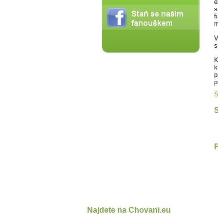
e
s
f
m
V
s
K
k
p
p
S
S
Najdete na Chovani.eu