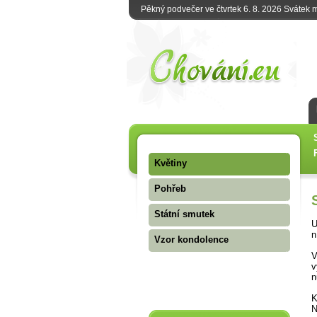
Pěkný podvečer ve čtvrtek 6. 8. 2026 Svátek
Květiny
Pohřeb
Státní smutek
U
n
Vzor kondolence
V
v
n
K
N