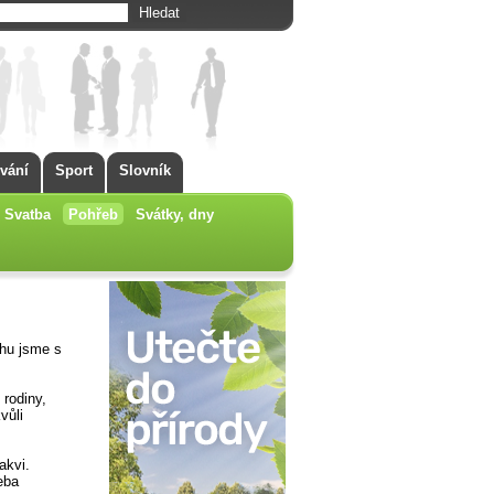
vání
Sport
Slovník
Svatba
Pohřeb
Svátky, dny
ahu jsme s
 rodiny,
vůli
akvi.
eba