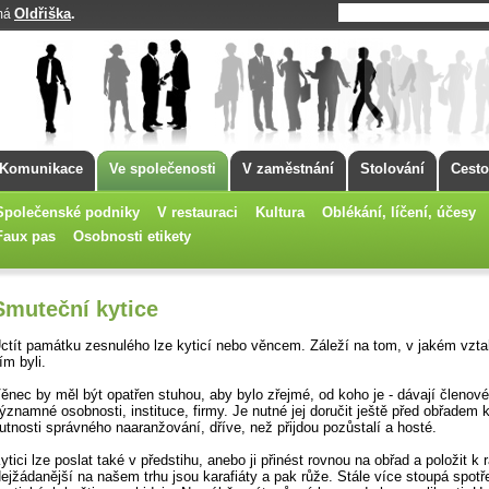
Oldřiška
.
 má
Komunikace
Ve společenosti
V zaměstnání
Stolování
Cesto
Společenské podniky
V restauraci
Kultura
Oblékání, líčení, účesy
Faux pas
Osobnosti etikety
Smuteční kytice
ctít památku zesnulého lze kyticí nebo věncem. Záleží na tom, v jakém vzt
ím byli.
ěnec by měl být opatřen stuhou, aby bylo zřejmé, od koho je - dávají členové
ýznamné osobnosti, instituce, firmy. Je nutné jej doručit ještě před obřadem k
utnosti správného naaranžování, dříve, než přijdou pozůstalí a hosté.
ytici lze poslat také v předstihu, anebo ji přinést rovnou na obřad a položit k r
ejžádanější na našem trhu jsou karafiáty a pak růže. Stále více stoupá spotř