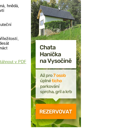
ená, hnědá,
rtí
uteční
íležitostí,
desát
tnáct
táhnout v PDF