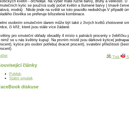
xotických květin - orchideje. Na výběr máte různé barvy, druhy a velikosti. U
mutečních kytic se používá sudý počet květin a tlumené barvy ( tmavě červ
ialová, modrá) . Nikde jinde na světě se toto pravidlo nedodržuje.V případě úm
ladého člověka se preferuje bílozelená kombinace.
elmi osobním smutečním darem může být také z živých květů zhotovené sm
rdce, či kříž, které jsou stále více žádané.
větiny pro smuteční obřady obsadily 4 místo s patnácti procenty v žebříčku př
 nimž se u nás květiny kupují. Na prvním místě jsou dárkové kytice( jednapa
rocent), kytice pro osobní potřebu( dvacet procent), svatební příležitosti (šes
rocent).
dílet
Tisk
S
ouvisející články
Pohřeb
Státní smutek
FaceBook diskuse