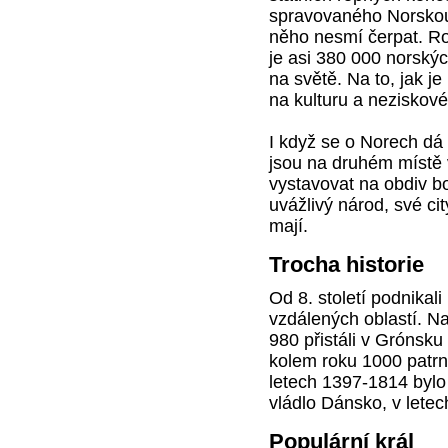
spravovaného Norskou
něho nesmí čerpat. Ro
je asi 380 000 norský
na světě. Na to, jak 
na kulturu a neziskové
I když se o Norech dá 
jsou na druhém místě
vystavovat na obdiv b
uvážlivý národ, své cit
mají.
Trocha historie
Od 8. století podnikali
vzdálených oblastí. Na 
980 přistáli v Grónsku
kolem roku 1000 patrn
letech 1397-1814 bylo
vládlo Dánsko, v lete
Populární král