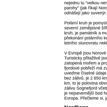
nejednu tu "velkou ne
parohy" (jak říkají Nor
odnášejí jako suvenýr.
Polární kruh je pomys
severní zeměpisné šířk
kruh, je památník a mu
překonání polárního k
letního slunovratu nek
V Evropě jsou Norové 
Turisticky přitažlivé 
zatopená mořem a pron
fjordové pobřeží má z
uveďme číselné údaje
bez zálivů, je 2 650 k
km, to je polovina ob
zálivu Sognefjord vče
je nejsevernější bod N
Evropa. Přečteme si, j