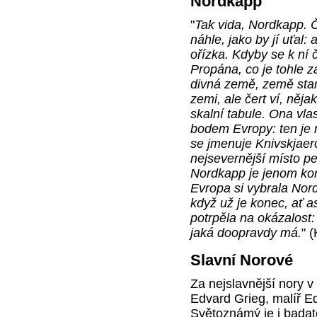
Nordkapp
"
Tak vida, Nordkapp. Č
náhle, jako by jí uťal:
ořízka. Kdyby se k ní č
Propána, co je tohle za
divná země, země staros
zemi, ale čert ví, něja
skalní tabule. Ona vl
bodem Evropy: ten je 
se jmenuje Knivskjae
nejsevernější místo p
Nordkapp je jenom kon
Evropa si vybrala Nord
když už je konec, ať a
potrpěla na okázalost:
jaká doopravdy má.
" 
Slavní Norové
Za nejslavnější nory v
Edvard Grieg, malíř E
Světoznámý je i badat