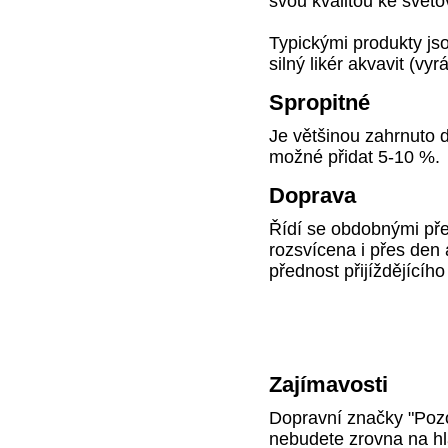
svou kvalitou ke svět
Typickými produkty jsou
silný likér akvavit (vy
Spropitné
Je většinou zahrnuto d
možné přidat 5-10 %.
Doprava
Řídí se obdobnými pře
rozsvícena i přes den 
přednost přijíždějícího
Zajímavosti
Dopravní značky "Pozo
nebudete zrovna na hl