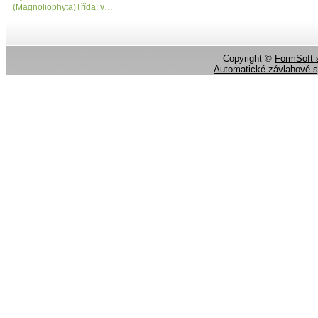
(Magnoliophyta)Třída: v…
Copyright ©
FormSoft s
Automatické závlahové 