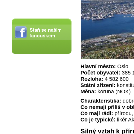
Hlavní město:
Oslo
Počet obyvatel:
385 
Rozloha:
4 582 600
Státní zřízení:
konstit
Měna:
koruna (NOK)
Charakteristika:
dobr
Co nemají příliš v ob
Co mají rádi:
přírodu,
Co je typické:
likér A
Silný vztah k pří