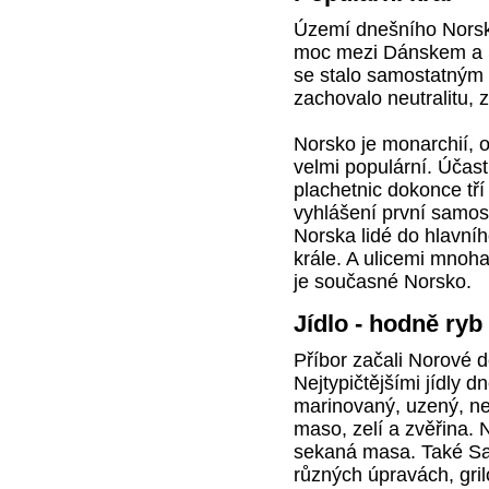
Území dnešního Norska 
moc mezi Dánskem a Š
se stalo samostatným 
zachovalo neutralitu
Norsko je monarchií, 
velmi populární. Účast
plachetnic dokonce tří
vyhlášení první samost
Norska lidé do hlavní
krále. A ulicemi mnoha
je současné Norsko.
Jídlo - hodně ryb
Příbor začali Norové 
Nejtypičtějšími jídly d
marinovaný, uzený, ne
maso, zelí a zvěřina. 
sekaná masa. Také Sa
různých úpravách, gri