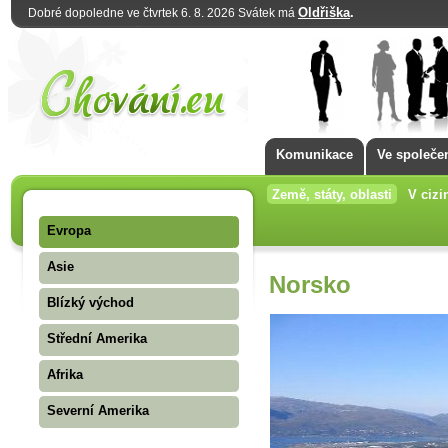
Oldřiška
.
Dobré dopoledne ve čtvrtek 6. 8. 2026 Svátek má
Komunikace
Ve společe
Země, státy, oblasti
V cizi
Evropa
Asie
Norsko
Blízký východ
Střední Amerika
Afrika
Severní Amerika