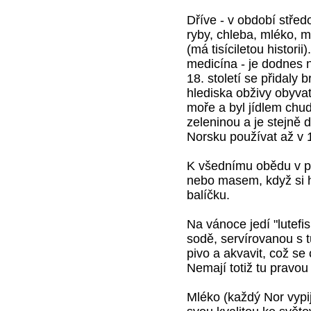
Dříve - v období střed
ryby, chleba, mléko, m
(má tisíciletou histori
medicína - je dodnes n
18. století se přidaly
hlediska obživy obyvat
moře a byl jídlem chu
zeleninou a je stejně 
Norsku používat až v 19
K všednímu obědu v pr
nebo masem, když si h
balíčku.
Na vánoce jedí "lutefi
sodě, servírovanou s 
pivo a akvavit, což se
Nemají totiž tu pravou
Mléko (každý Nor vypij