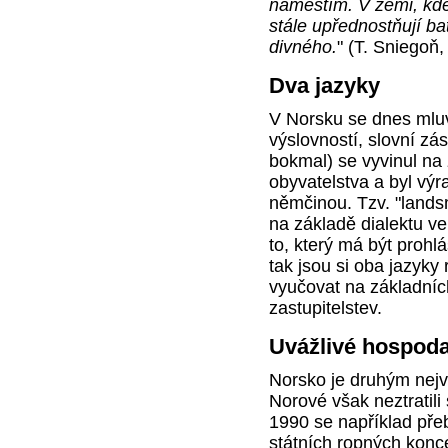
náměstím. V zemi, kde 
stále upřednostňují ba
divného.
" (T. Sniegoň
Dva jazyky
V Norsku se dnes mluví
výslovností, slovní zás
bokmal) se vyvinul n
obyvatelstva a byl výr
němčinou. Tzv. "landsm
na základě dialektu v
to, který má být proh
tak jsou si oba jazyky
vyučovat na základníc
zastupitelstev.
Uvážlivé hospoda
Norsko je druhým nej
Norové však neztratili
1990 se například přeb
státních ropných konc