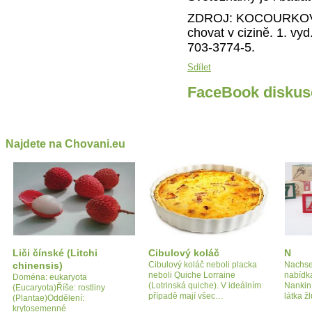
ZDROJ: KOCOURKOVÁ, J
chovat v cizině. 1. vy
703-3774-5.
Sdílet
FaceBook diskus
Najdete na Chovani.eu
Liči čínské (Litchi
Cibulový koláč
N
chinensis)
Cibulový koláč neboli placka
Nachse
neboli Quiche Lorraine
nabídk
Doména: eukaryota
(Lotrinská quiche). V ideálním
Nankin 
(Eucaryota)Říše: rostliny
případě mají všec…
látka ž
(Plantae)Oddělení:
krytosemenné