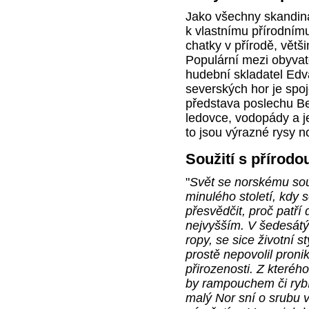
Jako všechny skandiná
k vlastnímu přírodnímu
chatky v přírodě, vět
Populární mezi obyvate
hudební skladatel Edv
severských hor je spo
představa poslechu Be
ledovce, vodopády a je
to jsou výrazné rysy no
Soužití s přírodo
"
Svět se norskému souž
minulého století, kdy s
přesvědčit, proč patří
nejvyšším. V šedesátý
ropy, se sice životní 
prostě nepovolil pron
přirozenosti. Z kterého
by rampouchem či rybí
malý Nor sní o srubu v