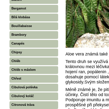
Bergamot
Bílá klobása
Bouillabaisse
Brambory
Canapés
Chipsy
Aloe vera známá také j
Tento druh se využívá 
Chléb
královnou mezi léčivka
Chléb s máslem
hojení ran, popálenin 
dosahuje pomocí látek,
Chřest
glykosidy.Svým složen
Cibulová polévka
Méně známé je, že pití
účinky. Čistí tělo od t
Cibulový koláč
Podporuje imunitu a me
prospěšné při překyse
Citronová tráva