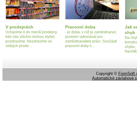
V prodejnách
Pracovní doba
Jak s
Vcházíme-li do menší prodejny,
- je doba, v níž je zaměstnanec
chyb
kde nás všichni mohou slyšet,
povinen vykonávat pro
Na chyb
pozdravíme. Nezdravíme ve
zaměstnavatele práci. Součástí
konstr
velkých prode…
pracovní doby n…
chybu,
Nechtě
Copyright ©
FormSoft s
Automatické závlahové 