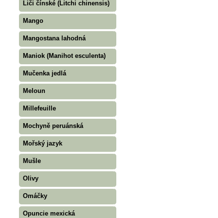
Liči čínské (Litchi chinensis)
Mango
Mangostana lahodná
Maniok (Manihot esculenta)
Mučenka jedlá
Meloun
Millefeuille
Mochyně peruánská
Mořský jazyk
Mušle
Olivy
Omáčky
Opuncie mexická