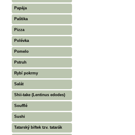
Papája
Paštika
Pizza
Polévka
Pomelo
Pstruh
Rybí pokrmy
Salát
Shii-take (Lentinus edodes)
Soufflé
Sushi
Tatarský biftek tzv. tatarák