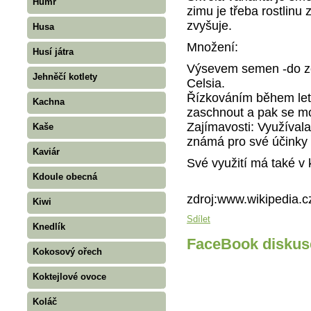
Humr
zimu je třeba rostlinu 
zvyšuje.
Husa
Množení:
Husí játra
Výsevem semen -do zem
Jehněčí kotlety
Celsia.
Řízkováním během letn
Kachna
zaschnout a pak se m
Zajímavosti: Využívala 
Kaše
známá pro své účinky n
Kaviár
Své využití má také v
Kdoule obecná
zdroj:www.wikipedia.c
Kiwi
Sdílet
Knedlík
FaceBook diskus
Kokosový ořech
Koktejlové ovoce
Koláč