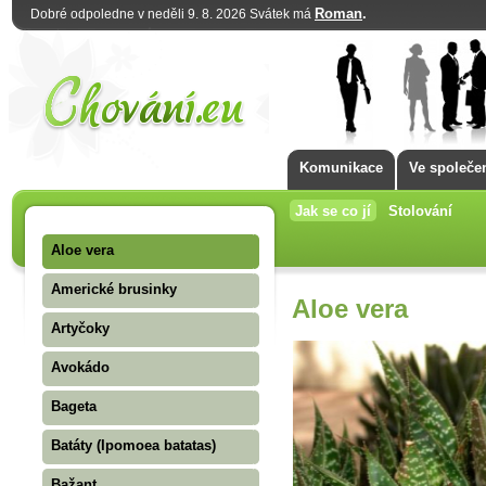
Roman
.
Dobré odpoledne v neděli 9. 8. 2026 Svátek má
Komunikace
Ve společe
Jak se co jí
Stolování
Aloe vera
Americké brusinky
Aloe vera
Artyčoky
Avokádo
Bageta
Batáty (Ipomoea batatas)
Bažant