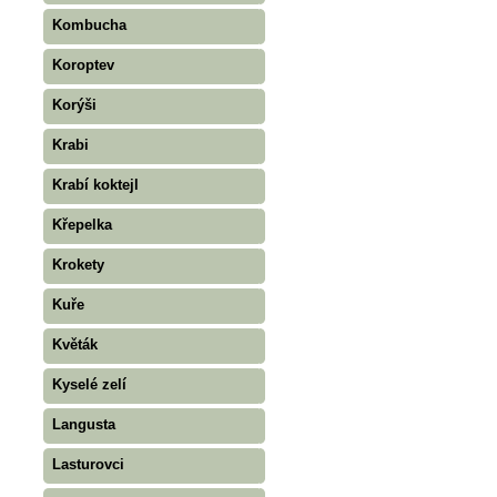
Kombucha
Koroptev
Korýši
Krabi
Krabí koktejl
Křepelka
Krokety
Kuře
Květák
Kyselé zelí
Langusta
Lasturovci