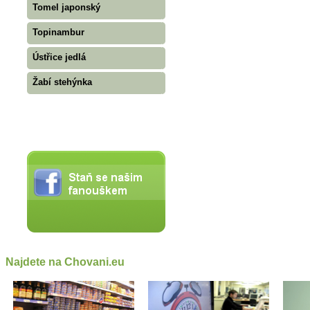
Tomel japonský
Topinambur
Ústřice jedlá
Žabí stehýnka
Najdete na Chovani.eu