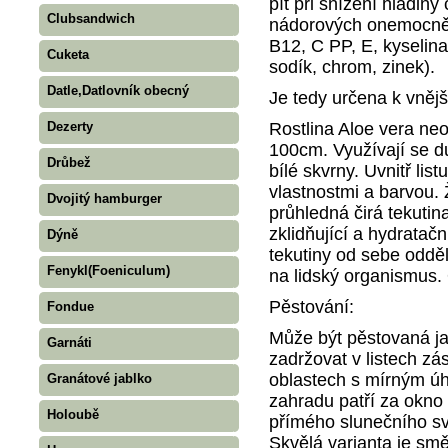
pít při snížení hladin
Clubsandwich
nádorových onemocnění
B12, C PP, E, kyselina 
Cuketa
sodík, chrom, zinek).
Datle,Datlovník obecný
Je tedy určena k vnějš
Rostlina Aloe vera ne
Dezerty
100cm. Využívají se d
Drůbež
bílé skvrny. Uvnitř lis
vlastnostmi a barvou. 
Dvojitý hamburger
průhledná čirá tekuti
zklidňující a hydratačn
Dýně
tekutiny od sebe odděl
Fenykl(Foeniculum)
na lidský organismus. O
Pěstování:
Fondue
Může být pěstovaná ja
Garnáti
zadržovat v listech zás
oblastech s mírným ú
Granátové jablko
zahradu patří za okno
Holoubě
přímého slunečního svi
Skvělá varianta je smě