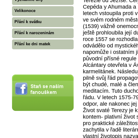
Terezie od Ježíše. C
Cepéda y Ahumada a na
Velikonoce
letech vstoupila proti
ve svém rodném městě.
Přání k svátku
(1539) vážně onemocně
ještě prohloubila její 
Přání k narozeninám
roce 1557 se rozhodla 
Přání ke dni matek
odvádělo od mystickéh
napomůže i ostatním jí
původní přísné regule
Alcántary otevřela v 
karmelitánek. Následu
pilně svůj řád propag
být chudé, malé a čle
meditacím. Tuto ducho
řádu. V letech 1575-7
odpor, ale nakonec jej 
Život svaté Terezy je 
kontem- plativní živo
pro praktické záležito
zachytila v řadě literár
vlastní životopis nazv