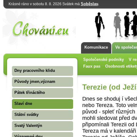
Soběslav
.
Krásné ráno v sobotu 8. 8. 2026 Svátek má
Komunikace
Ve společe
Společenské podniky
V re
Faux pas
Osobnosti etiket
Dny pracovního klidu
Původy jmen,význam
Terezie (od Ježí
Pátek třináctého
Dnes se shoduj í všec
Slaví dne
nebo Tereza. Toto ve
původ - spleť různých 
Státní svátky
mohli sledovat před dv
připomínali Terezii od 
Svatý Valentýn
Tereza má v kalendáři 
Významné dny