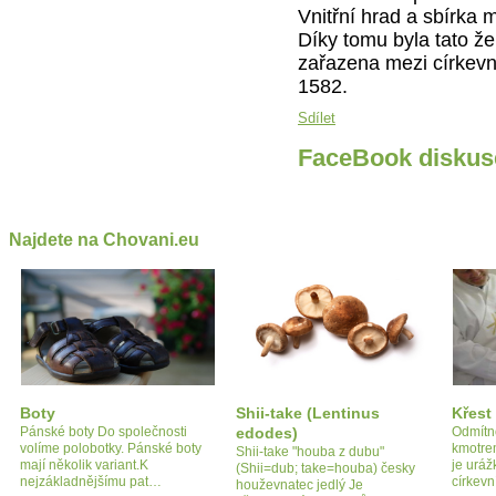
Vnitřní hrad a sbírka 
Díky tomu byla tato že
zařazena mezi církevn
1582.
Sdílet
FaceBook diskus
Najdete na Chovani.eu
Boty
Shii-take (Lentinus
Křest
Pánské boty Do společnosti
edodes)
Odmítno
volíme polobotky. Pánské boty
kmotre
Shii-take "houba z dubu"
mají několik variant.K
je uráž
(Shii=dub; take=houba) česky
nejzákladnějšímu pat…
církevn
houževnatec jedlý Je