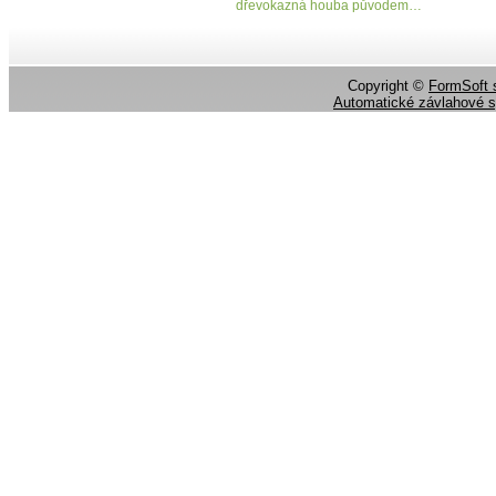
dřevokazná houba původem…
Copyright ©
FormSoft s
Automatické závlahové 