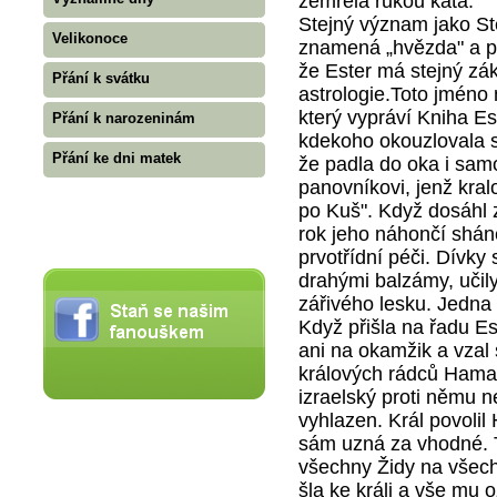
zemřela rukou kata.
Stejný význam jako Ste
Velikonoce
znamená „hvězda" a po
že Ester má stejný zá
Přání k svátku
astrologie.Toto jméno 
který vypráví Kniha E
Přání k narozeninám
kdekoho okouzlovala s
Přání ke dni matek
že padla do oka i sam
panovníkovi, jenž kral
po Kuš". Když dosáhl z
rok jeho náhončí sháně
prvotřídní péči. Dívky
drahými balzámy, učily 
zářivého lesku. Jedna
Když přišla na řadu E
ani na okamžik a vzal 
králových rádců Haman
izraelský proti němu n
vyhlazen. Král povolil 
sám uzná za vhodné. T
všechny Židy na všech
šla ke králi a vše mu o