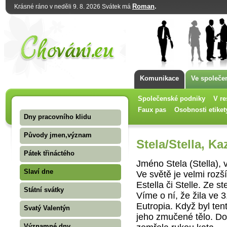
Roman
.
Krásné ráno v neděli 9. 8. 2026 Svátek má
Komunikace
Ve společe
Společenské podniky
V re
Faux pas
Osobnosti etiket
Dny pracovního klidu
Původy jmen,význam
Stela/Stella, Ka
Pátek třináctého
Jméno Stela (Stella), v
Slaví dne
Ve světě je velmi ro
Estella či Stelle. Ze s
Státní svátky
Víme o ní, že žila ve 3
Eutropia. Když byl te
Svatý Valentýn
jeho zmučené tělo. Dos
Významné dny