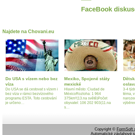
FaceBook diskus
Najdete na Chovani.eu
Do USA s vízem nebo bez
Mexiko, Spojené státy
Dětsk
víza
mexické
oslav
Do USA se dá cestovat s vízem i
Hlavní město: Ciudad de
3-4 týd
bez víza v rámci bezvízového
MéxicoRozloha: 1 964
téma, 
programu ESTA. Toto cestování
375km²(13.na světě)Počet
naroze
je určeno…
obyvatel: 106 202 903(11.na
výběr
s…
Copyright ©
FormSoft s
Automatické závlahové 