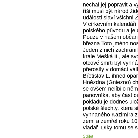
nechal jej popravit a 
říši musí být národ ži
události slaví všichni
V církevním kalendáři
polského původu a je 
Pouze v našem občans
března.Toto jméno no
Jeden z nich zachráni
krále Mešká II., ale s
otcově smrti byl vyhn
přerostly v domácí vá
Břetislav L, ihned opa
Hnězdna (Gniezno) chr
se ovšem nelíbilo něme
panovníka, aby část ce
pokladu je dodnes ulo
polské šlechty, která s
vyhnaného Kazimíra z 
zemi a zemřel roku 10
vladař. Díky tomu se s
Sdílet