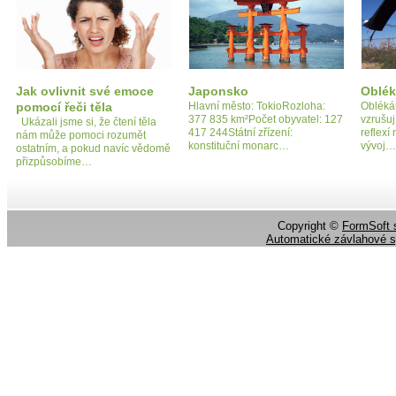
Jak ovlivnit své emoce
Japonsko
Oblék
pomocí řeči těla
Hlavní město: TokioRozloha:
Oblékán
377 835 km²Počet obyvatel: 127
vzrušuj
Ukázali jsme si, že čtení těla
417 244Státní zřízení:
reflex
nám může pomoci rozumět
konstituční monarc…
vývoj…
ostatním, a pokud navíc vědomě
přizpůsobíme…
Copyright ©
FormSoft s
Automatické závlahové 