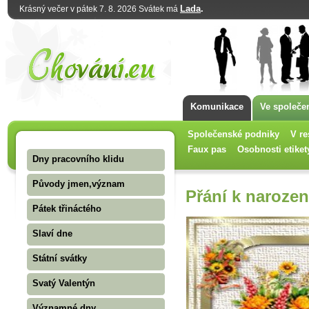
Lada
.
Krásný večer v pátek 7. 8. 2026 Svátek má
Komunikace
Ve společe
Společenské podniky
V re
Faux pas
Osobnosti etiket
Dny pracovního klidu
Původy jmen,význam
Přání k naroze
Pátek třináctého
Slaví dne
Státní svátky
Svatý Valentýn
Významné dny