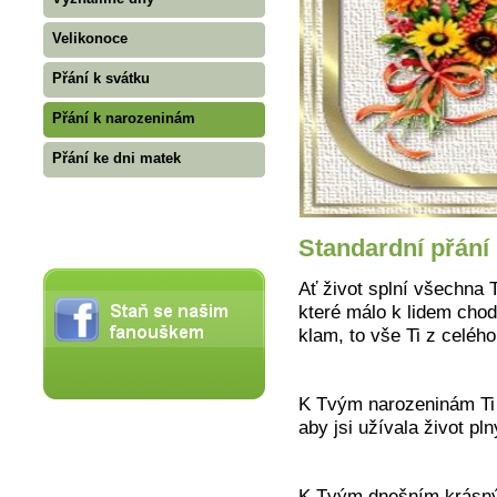
Velikonoce
Přání k svátku
Přání k narozeninám
Přání ke dni matek
Standardní přání
Ať život splní všechna 
které málo k lidem chod
klam, to vše Ti z celéh
K Tvým narozeninám Ti p
aby jsi užívala život pl
K Tvým dnešním krásným