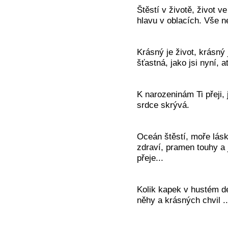
Štěstí v životě, život v
hlavu v oblacích. Vše n
Krásný je život, krásný j
šťastná, jako jsi nyní, a
K narozeninám Ti přeji,
srdce skrývá.
Oceán štěstí, moře lásk
zdraví, pramen touhy a
přeje...
Kolik kapek v hustém dešt
něhy a krásných chvil .