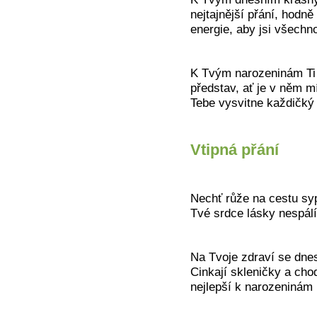
nejtajnější přání, hodně
energie, aby jsi všechn
K
Tvým narozeninám Ti p
představ, ať je v něm m
Tebe vysvitne každičký
Vtipná přání
Nechť růže na cestu syp
Tvé srdce lásky nespálí 
Na Tvoje zdraví se dnes
Cinkají skleničky a chod
nejlepší k narozeninám p