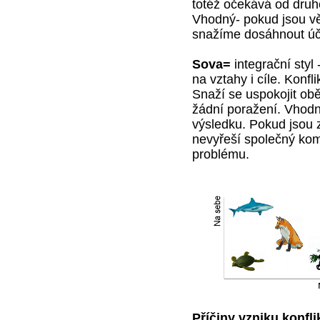
totéž očekává od druh
Vhodný- pokud jsou věc
snažíme dosáhnout úč
Sova=
integrační styl
na vztahy i cíle. Konf
Snaží se uspokojit obě
žádní poražení. Vhod
výsledku. Pokud jsou z
nevyřeší společný komp
problému.
Příčiny vzniku konfli