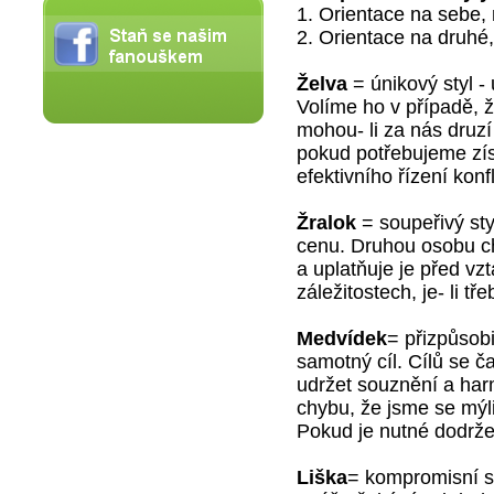
1. Orientace na sebe,
2. Orientace na druhé,
Želva
= únikový styl - 
Volíme ho v případě, 
mohou- li za nás druzí 
pokud potřebujeme zís
efektivního řízení konfl
Žralok
= soupeřivý sty
cenu. Druhou osobu ch
a uplatňuje je před vz
záležitostech, je- li t
Medvídek
= přizpůsobi
samotný cíl. Cílů se č
udržet souznění a har
chybu, že jsme se mýli
Pokud je nutné dodržet
Liška
= kompromisní st