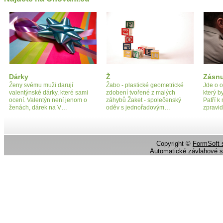
Dárky
Ž
Zásn
Ženy svému muži darují
Žabo - plastické geometrické
Jde o o
valentýnské dárky, které sami
zdobení tvořené z malých
který b
ocení. Valentýn není jenom o
záhybů Žaket - společenský
Patří k
ženách, dárek na V…
oděv s jednořadovým…
zpravid
Copyright ©
FormSoft s
Automatické závlahové 