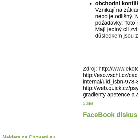
obchodní konfli
Vznikají na zákl
nebo je odlišný. 
požadavky. Toto 
Mají jediný cíl zv
důsledkem jsou z
Zdroj: http://www.ekote
http://eso.vscht.cz/ca
internal/uid_isbn-978-
http://web.quick.cz/ps
gradienty apetence a a
Sdílet
FaceBook diskus
Najdete na Chovani.eu