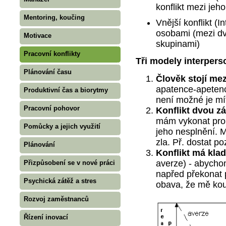
konflikt mezi jeho
Mentoring, koučing
Vnější konflikt (I
osobami (mezi d
Motivace
skupinami)
Pracovní konflikty
Tři modely interpers
Plánování času
Člověk stojí me
apatence-apetence
Produktivní čas a biorytmy
není možné je mít
Pracovní pohovor
Konflikt dvou z
mám vykonat pro 
Pomůcky a jejich využití
jeho nesplnění. 
zla. Př. dostat p
Plánování
Konflikt má klad
averze) - abycho
Přizpůsobení se v nové práci
napřed překonat 
Psychická zátěž a stres
obava, že mě ko
Rozvoj zaměstnanců
Řízení inovací