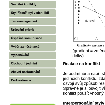
Sociální konflikty
Styl řízení/ styl vedení lidí
Timemanagement
Určování priorit
Úspěšná komunikace
Výběr zaměstnanců
(gradient = změna
Vyjednávání
délky)
Reakce na konflikt
Obchodní jednání
Aktivní naslouchání
Je podmíněna např. st
jedincích konfliktu, zd
Prokrastinace
osvojí svůj způsob řeš
Správné je si osvojit 
konflikt použít vhodný
Interpersonální styly