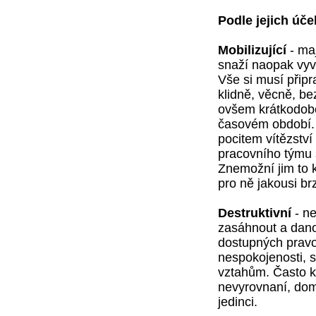
Podle jejich úče
Mobilizující
- ma
snaží naopak vyvol
Vše si musí připra
klidně, věcně, b
ovšem krátkodobé
časovém období.
pocitem vítězstv
pracovního týmu s
Znemožní jim to k
pro ně jakousi br
Destruktivní
- n
zasáhnout a dano
dostupných pravo
nespokojenosti, s
vztahům. Často ke
nevyrovnaní, domi
jedinci.