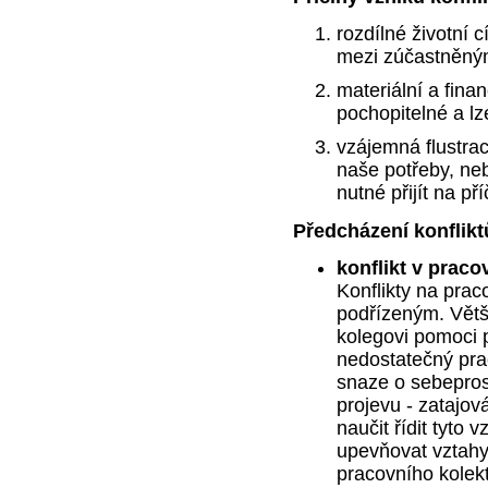
rozdílné životní c
mezi zúčastněným
materiální a finan
pochopitelné a lz
vzájemná flustrac
naše potřeby, ne
nutné přijít na př
Předcházení konflik
konflikt v prac
Konflikty na prac
podřízeným. Větši
kolegovi pomoci 
nedostatečný prac
snaze o sebepros
projevu - zatajov
naučit řídit tyto v
upevňovat vztahy 
pracovního kolekt