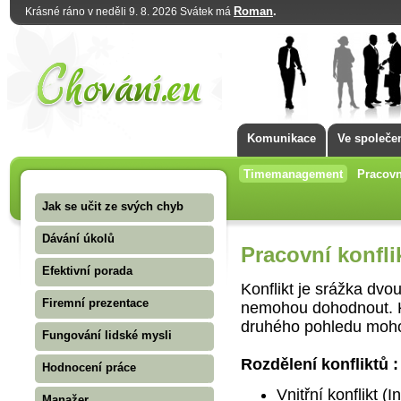
Roman
.
Krásné ráno v neděli 9. 8. 2026 Svátek má
Komunikace
Ve společe
Timemanagement
Pracovn
Jak se učit ze svých chyb
Dávání úkolů
Pracovní konfli
Efektivní porada
Konflikt je srážka dvo
Firemní prezentace
nemohou dohodnout. Ko
druhého pohledu mohou
Fungování lidské mysli
Rozdělení konfliktů :
Hodnocení práce
Vnitřní konflikt (I
Manažer