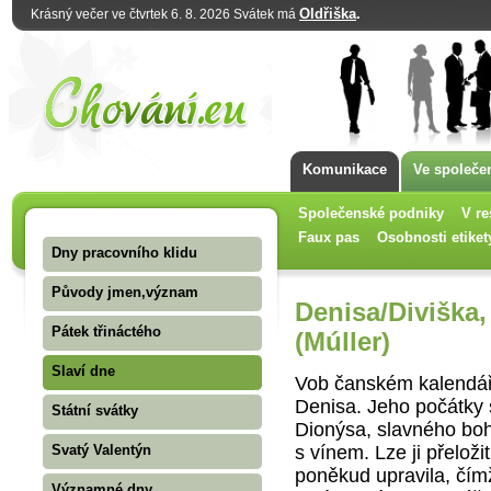
Oldřiška
.
Krásný večer ve čtvrtek 6. 8. 2026 Svátek má
Komunikace
Ve společe
Společenské podniky
V re
Faux pas
Osobnosti etiket
Dny pracovního klidu
Původy jmen,význam
Denisa/Diviška,
Pátek třináctého
(Múller)
Slaví dne
Vob čanském kalendář
Denisa. Jeho po­čátky 
Státní svátky
Dionýsa, slavného bo
s vínem. Lze ji přeloži
Svatý Valentýn
poněkud upravila, čím
Významné dny