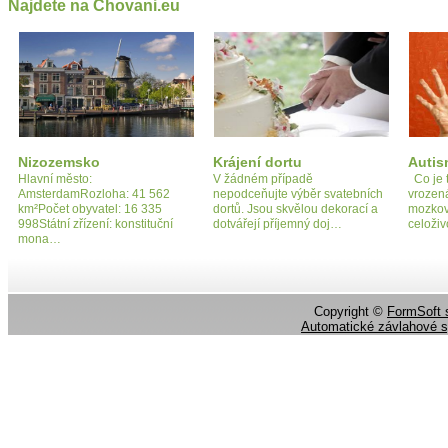
Najdete na Chovani.eu
Nizozemsko
Krájení dortu
Auti
Hlavní město:
V žádném případě
Co je 
AmsterdamRozloha: 41 562
nepodceňujte výběr svatebních
vrozen
km²Počet obyvatel: 16 335
dortů. Jsou skvělou dekorací a
mozkov
998Státní zřízení: konstituční
dotvářejí příjemný doj…
celoži
mona…
Copyright ©
FormSoft s
Automatické závlahové 