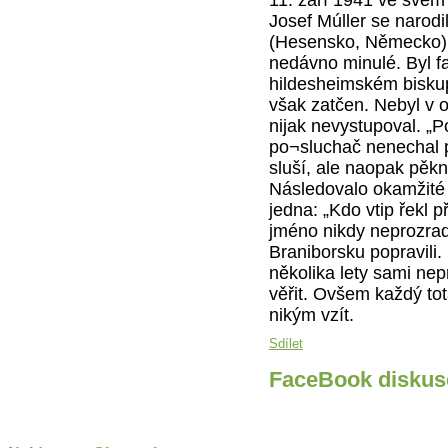
Josef Múller se narod
(Hesensko, Německo) 
nedávno minulé. Byl 
hildesheimském biskup
však zatčen. Nebyl v o
nijak nevystupoval. „Po
po¬sluchač nenechal p
sluší, ale naopak pěkn
Následovalo okamžité 
jedna: „Kdo vtip řekl 
jméno nikdy neprozradil
Braniborsku popravil
několika lety sami ne
věřit. Ovšem každý tot
nikým vzít.
Sdílet
FaceBook diskus