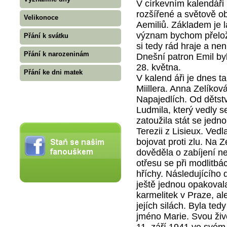
V církevním kalendáři
rozšířené a světově o
Velikonoce
Aemiliů. Základem je 
význam bychom přeložil
Přání k svátku
si tedy rád hraje a nen
Přání k narozeninám
Dnešní patron Emil by
28. května.
Přání ke dni matek
V kalend áři je dnes 
Miillera. Anna Zelíkov
Napajedlích. Od dětstv
Ludmila, který vedly s
zatoužila stát se jedno
Terezii z Lisieux. Ved
bojovat proti zlu. Na 
dověděla o zabíjení n
otřesu se při modlitbá
hříchy. Následujícího 
ještě jednou opakovala
karmelitek v Praze, al
jejích silách. Byla tedy
jméno Marie. Svou živo
11. září 1941 ve svém 