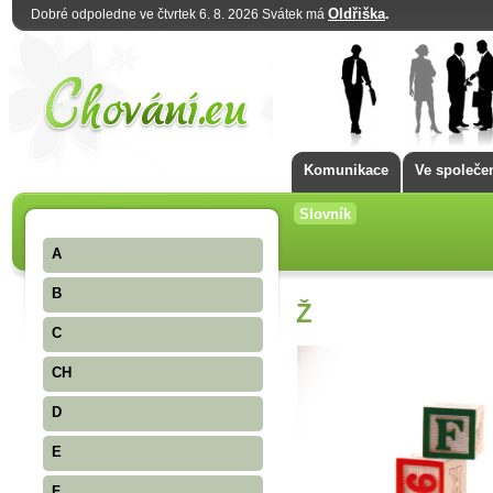
Oldřiška
.
Dobré odpoledne ve čtvrtek 6. 8. 2026 Svátek má
Komunikace
Ve společe
Slovník
A
B
Ž
C
CH
D
E
F