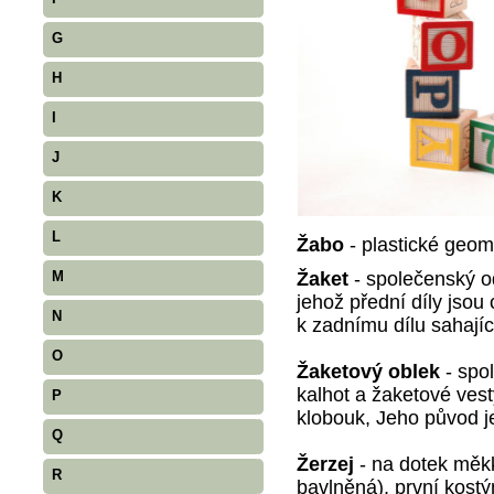
G
H
I
J
K
L
Žabo
- plastické geom
Žaket
- společenský o
M
jehož přední díly jso
N
k zadnímu dílu sahají
O
Žaketový oblek
- spo
kalhot a žaketové ves
P
klobouk, Jeho původ je
Q
Žerzej
- na dotek měk
R
bavlněná), první kostý