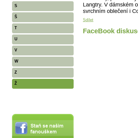
Langtry. V dámském ob
S
svrchním oblečení i C
Š
Sdílet
T
FaceBook diskus
U
V
W
Z
Ž