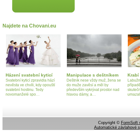
Najdete na Chovani.eu
Házení svatební kyticí
Manipulace s deštníkem
Krabí 
Svatební kyticí zpravidla hází
Deštník nese vždy muž, žena se
Labužní
nevěsta ve chvíli, kdy opouští
do muže zavěsí a měl by
případ
svatební hostinu. Tedy
především vykrývat prostor nad
skutečn
novomanželé spo…
hlavou dámy, a…
umazal
Copyright ©
FormSoft s
Automatické závlahové 