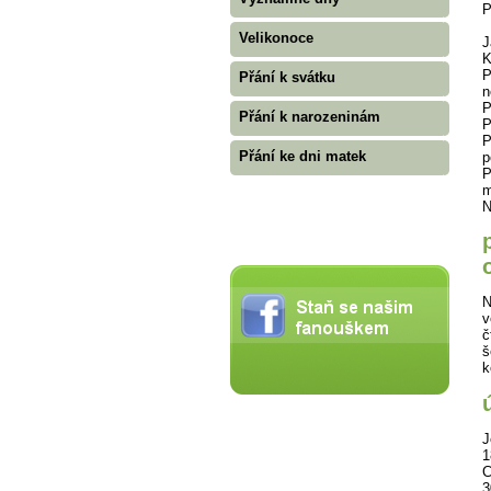
P
Velikonoce
J
K
P
Přání k svátku
n
P
Přání k narozeninám
P
P
Přání ke dni matek
p
P
m
N
N
v
č
š
k
J
1
C
3