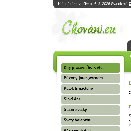
O
Krásné ráno ve čtvrtek 6. 8. 2026 Svátek má
Dny pracovního klidu
Původy jmen,význam
Pátek třináctého
O
s
Slaví dne
Státní svátky
S
Svatý Valentýn
k
t
Významné dny