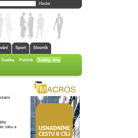
vání
Sport
Slovník
Svatba
Pohřeb
Svátky, dny
statní
kého
nec roku a