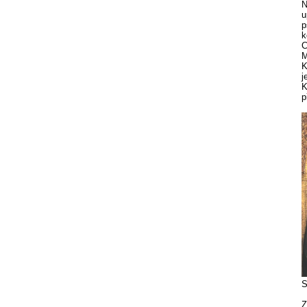
N
u
p
k
C
M
K
j
K
p
S
Z