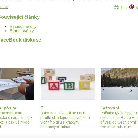
dílet
Tisk
S
ouvisející články
Významné dny
Státní svátky
FaceBook diskuse
ní pásky
B
Lyžování
slavnost aktu
Baby-doll - dvoudílné noční
Počátek lyží je spjat s
áska se aranžuje již
prádlo skládající se z volného
sněžnicemi Hrabě Har
kcí a pak už nikdo
vrchního dílu s krátkými
přivezl do Čech první 
ři…
balonovými rukáv…
své dřevorubce, ab…