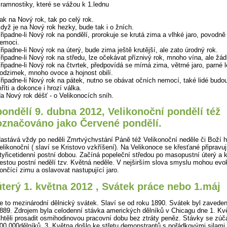
ramnostiky, které se vážou k 1.lednu
ak na Nový rok, tak po celý rok.
dyž je na Nový rok hezky, bude tak i o žních.
řipadne-li Nový rok na pondělí, prorokuje se krutá zima a vlhké jaro, povodně
emoci.
řipadne-li Nový rok na úterý, bude zima ještě krutější, ale zato úrodný rok.
řipadne-li Nový rok na středu, lze očekávat příznivý rok, mnoho vína, ale žá
řipadne-li Nový rok na čtvrtek, předpovídá se mírná zima, větrné jaro, parné l
odzimek, mnoho ovoce a hojnost obilí.
řipadne-li Nový rok na pátek, nutno se obávat očních nemocí, také lidé budo
říti a dokonce i hrozí válka.
a Nový rok déšť - o Velikonocích sníh.
pondělí 9. dubna 2012, Velikonoční pondělí též
označováno jako Červené pondělí.
astává vždy po neděli Zmrtvýchvstání Páně též Velikonoční neděle či Boží 
elikonoční ( slaví se Kristovo vzkříšení). Na Velikonoce se křesťané připravuj
tyřicetidenní postní dobou. Začíná popeleční středou po masopustní úterý a 
estou postní nedělí tzv. Květná neděle. V nejširším slova smyslu mohou evo
ončící zimu a oslavovat nastupující jaro.
úterý 1. května 2012 , Svátek práce nebo 1.máj
e to mezinárodní dělnický svátek. Slaví se od roku 1890. Svátek byl zaveden
889. Zdrojem byla celodenní stávka amerických dělníků v Chicagu dne 1. Kv
htěli prosadit osmihodinovou pracovní dobu bez ztráty peněz. Stávky se zúča
00 000dělníků. 3. Května došlo ke střetu demonstrantů s pořádkovými silami