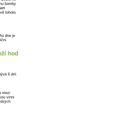
uchu bomby
ert
avě tohoto
ho dne je
iční
oží hod
ývá 6 dní.
u mezi
ou vinni
eských