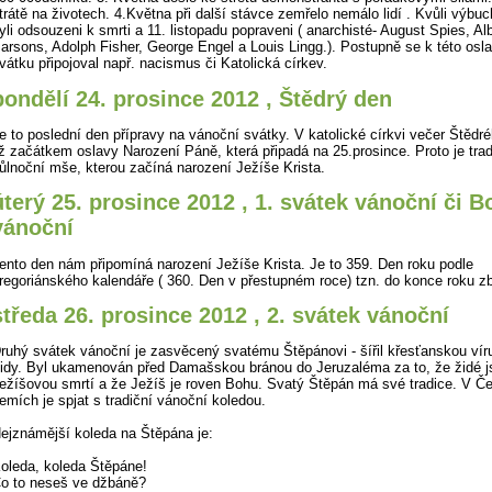
trátě na životech. 4.Května při další stávce zemřelo nemálo lidí . Kvůli výb
yli odsouzeni k smrti a 11. listopadu popraveni ( anarchisté- August Spies, Alb
arsons, Adolph Fisher, George Engel a Louis Lingg.). Postupně se k této osl
vátku připojoval např. nacismus či Katolická církev.
pondělí 24. prosince 2012 , Štědrý den
e to poslední den přípravy na vánoční svátky. V katolické církvi večer Štědré
iž začátkem oslavy Narození Páně, která připadá na 25.prosince. Proto je trad
ůlnoční mše, kterou začíná narození Ježíše Krista.
úterý 25. prosince 2012 , 1. svátek vánoční či B
vánoční
ento den nám připomíná narození Ježíše Krista. Je to 359. Den roku podle
regoriánského kalendáře ( 360. Den v přestupném roce) tzn. do konce roku zb
středa 26. prosince 2012 , 2. svátek vánoční
ruhý svátek vánoční je zasvěcený svatému Štěpánovi - šířil křesťanskou vír
idy. Byl ukamenován před Damašskou bránou do Jeruzaléma za to, že židé js
ežíšovou smrtí a že Ježíš je roven Bohu. Svatý Štěpán má své tradice. V Č
emích je spjat s tradiční vánoční koledou.
ejznámější koleda na Štěpána je:
oleda, koleda Štěpáne!
o to neseš ve džbáně?