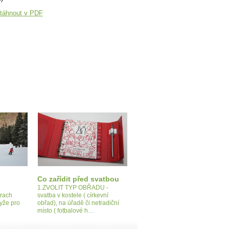
táhnout v PDF
Co zařídit před svatbou
e
1.ZVOLIT TYP OBŘADU -
rach
svatba v kostele ( církevní
lyže pro
obřad), na úřadě či netradiční
místo ( fotbalové h…