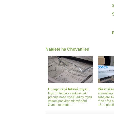
S
S
Najdete na Chovani.eu
Fungování lidské mysli
Přestřiže
Mysl z hlediska strukturyJak
Zdůrazňuje 
pracuje naše myslHladiny mysli
zahájení. P
vědomípodvědomínevědění
ráno před a
Životní rolerodi…
až do přest