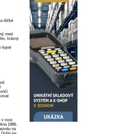
 a těžké
dný med.
éto, krásný
u hojně
hod
í
končí
kovat
 v roce
ětna 1886.
stnilo na
. Došlo ke