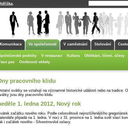
ldřiška
.
Komunikace
Ve společenosti
V zaměstnání
Stolování
Cesto
Společenské podniky
V restauraci
Kultura
Oblékání, líčení, účesy
Faux pas
Osobnosti etikety
Dny pracovního klidu
statní svátky se vztahují na významné historické události nebo na tradice. O
vátky jsou dny pracovního klidu.
neděle 1. ledna 2012, Nový rok
vátek začátku nového roku. Podle celosvětově nejrozšířenějšího gregoriáns
alendáře připadá na 1. ledna. V noci z 31. prosince na 1. ledna svět slaví ko
ak i začátek nového - Silvestrovské oslavy.