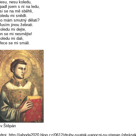
esu, nesu koledu,
padl jsem s ní na ledu,
si se na mě sběhli,
oledu mi snědli.
o mám smutný dělati?
usím jinou žebrati.
oledu mi dejte,
en se mi nesmějte!
oledu mi dali,
řece se mi smáli.
v.Štěpán
droj: http://jahoda2020.blog.cz/0612/druhy-svatek-vanocni-sv-stepan (obráze