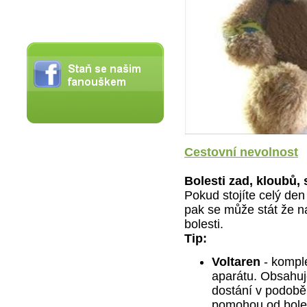
Cestovní nevolnost
Bolesti zad, kloubů, 
Pokud stojíte celý de
pak se může stát že n
bolesti.
Tip:
Voltaren
- komple
aparátu. Obsahuj
dostání v podobě
pomohou od bolest