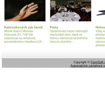
Kalouskových pár facek
Party
Holo
Ministr financí Miroslav
Společenský název zahrnující
Vždy, k
Kalousek (51, TOP 09)
nejrůznější akce, které se
předep
nafackoval na veřejnosti
mohou odehrávat od jednoho
malému
provokativnímu mladíkovi (19…
rána do druhého.…
rekonva
předep
Copyright ©
FormSoft s
Automatické závlahové 