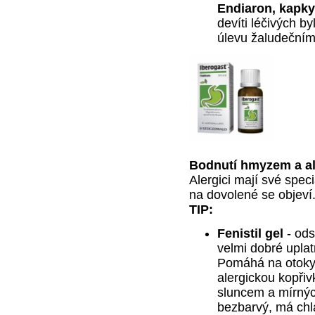
Endiaron, kapky
devíti léčivých byl
úlevu žaludečním
Bodnutí hmyzem a al
Alergici mají své speci
na dovolené se objeví
TIP:
Fenistil gel
- ods
velmi dobré uplatn
Pomáhá na otoky
alergickou kopřiv
sluncem a mírnýc
bezbarvý, má chl