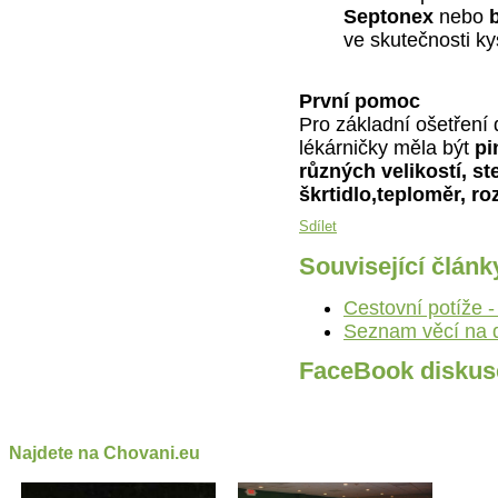
Septonex
nebo
b
ve skutečnosti ky
První pomoc
Pro základní ošetření
lékárničky měla být
pi
různých velikostí, st
škrtidlo,teploměr, ro
Sdílet
Související článk
Cestovní potíže -
Seznam věcí na d
FaceBook diskus
Najdete na Chovani.eu