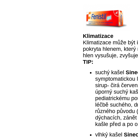
Klimatizace
Klimatizace může být i 
pokryta hlenem, který 
hlen vysušuje, zvyšuje
TIP:
suchý kašel
Sine
symptomatickou l
sirup- čirá červen
úporný suchý kaš
pediatrickému po
léčbě suchého, dr
různého původu (v
dýchacích, zánět 
kašle před a po o
vlhký kašel
Sine