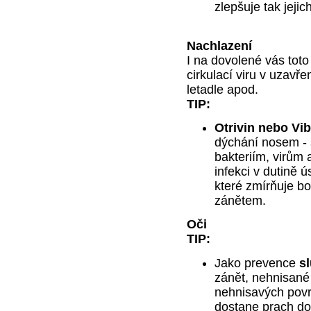
zlepšuje tak jeji
Nachlazení
I na dovolené vás tot
cirkulací viru v uzavř
letadle apod.
TIP:
Otrivin nebo Vib
dýchání nosem - 
bakteriím, virům 
infekci v dutině 
které zmírňuje bo
zánětem.
Oči
TIP:
Jako prevence
sl
zánět, nehnisané 
nehnisavých povr
dostane prach do