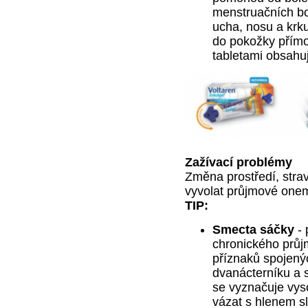
menstruačních bo
ucha, nosu a krku
do pokožky přímo
tabletami obsahuj
Zažívací problémy
Změna prostředí, stra
vyvolat průjmové one
TIP:
Smecta sáčky
- 
chronického průj
příznaků spojený
dvanácterníku a st
se vyznačuje vys
vázat s hlenem sl