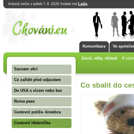
Lada
.
Krásný večer v pátek 7. 8. 2026 Svátek má
Komunikace
Ve společe
Země, státy, oblasti
V cizi
Seznam věcí
Co zařídit před odjezdem
Co sbalit do ce
Do USA s vízem nebo bez
Roma pass
Cestovní potíže- kinetóza
Cestovní lékárnička